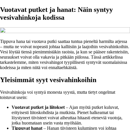
Vuotavat putket ja hanat: Näin syntyy
vesivahinkoja kodissa
Tippuva hana tai vuotava putki saattaa tuntua pieneltä harmilta arjessa
– mutta ne voivat nopeasti johtaa kalliisiin ja laajoihin vesivahinkoihin.
Vesi löytää tiensä pienimmistäkin raoista, ja kun se pääsee rakenteisiin,
seuraukset voivat olla vakavia ja pitkään piilossa. Tässä artikkelissa
tarkastelemme, miten vesivahingot tyypillisesti syntyvät suomalaisissa
kodeissa ja miten niitä voi ennaltaehkäistä.
Yleisimmät syyt vesivahinkoihin
Vesivahinkoja voi syntyä monesta syystä, mutta tietyt ongelmat
toistuvat usein:
Vuotavat putket ja liitokset
– Ajan myötä putket kuluvat,
erityisesti liitoskohdista ja mutkista. Pienet halkeamat tai
löystyneet tiivisteet voivat aiheuttaa hitaasti eteneviä vuotoja,
jotka huomataan usein vasta myöhään.
Tippuvat hanat
– Hanan tiivisteen kuluminen voi johtaa