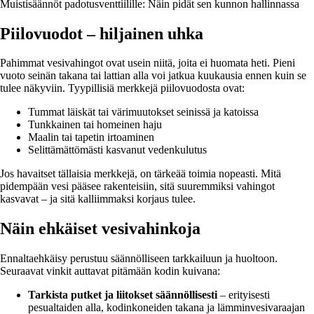
Muistisäännöt padotusventtiilille: Näin pidät sen kunnon hallinnassa
Piilovuodot – hiljainen uhka
Pahimmat vesivahingot ovat usein niitä, joita ei huomata heti. Pieni
vuoto seinän takana tai lattian alla voi jatkua kuukausia ennen kuin se
tulee näkyviin. Tyypillisiä merkkejä piilovuodosta ovat:
Tummat läiskät tai värimuutokset seinissä ja katoissa
Tunkkainen tai homeinen haju
Maalin tai tapetin irtoaminen
Selittämättömästi kasvanut vedenkulutus
Jos havaitset tällaisia merkkejä, on tärkeää toimia nopeasti. Mitä
pidempään vesi pääsee rakenteisiin, sitä suuremmiksi vahingot
kasvavat – ja sitä kalliimmaksi korjaus tulee.
Näin ehkäiset vesivahinkoja
Ennaltaehkäisy perustuu säännölliseen tarkkailuun ja huoltoon.
Seuraavat vinkit auttavat pitämään kodin kuivana:
Tarkista putket ja liitokset säännöllisesti
– erityisesti
pesualtaiden alla, kodinkoneiden takana ja lämminvesivaraajan