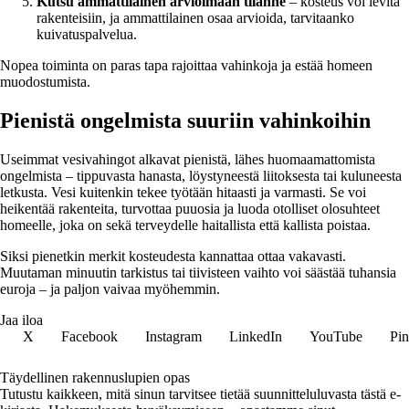
Kutsu ammattilainen arvioimaan tilanne
– kosteus voi levitä
rakenteisiin, ja ammattilainen osaa arvioida, tarvitaanko
kuivatuspalvelua.
Nopea toiminta on paras tapa rajoittaa vahinkoja ja estää homeen
muodostumista.
Pienistä ongelmista suuriin vahinkoihin
Useimmat vesivahingot alkavat pienistä, lähes huomaamattomista
ongelmista – tippuvasta hanasta, löystyneestä liitoksesta tai kuluneesta
letkusta. Vesi kuitenkin tekee työtään hitaasti ja varmasti. Se voi
heikentää rakenteita, turvottaa puuosia ja luoda otolliset olosuhteet
homeelle, joka on sekä terveydelle haitallista että kallista poistaa.
Siksi pienetkin merkit kosteudesta kannattaa ottaa vakavasti.
Muutaman minuutin tarkistus tai tiivisteen vaihto voi säästää tuhansia
euroja – ja paljon vaivaa myöhemmin.
Jaa iloa
X
Facebook
Instagram
LinkedIn
YouTube
Pin
Täydellinen rakennuslupien opas
Tutustu kaikkeen, mitä sinun tarvitsee tietää suunnitteluluvasta tästä e-