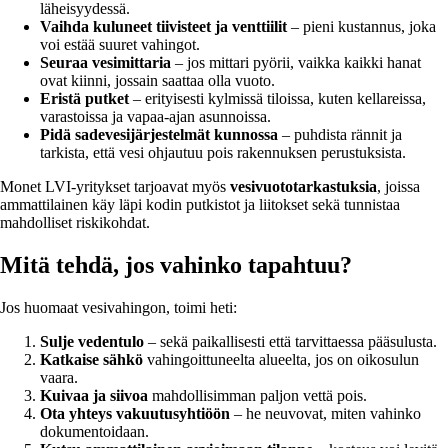
läheisyydessä.
Vaihda kuluneet tiivisteet ja venttiilit
– pieni kustannus, joka
voi estää suuret vahingot.
Seuraa vesimittaria
– jos mittari pyörii, vaikka kaikki hanat
ovat kiinni, jossain saattaa olla vuoto.
Eristä putket
– erityisesti kylmissä tiloissa, kuten kellareissa,
varastoissa ja vapaa-ajan asunnoissa.
Pidä sadevesijärjestelmät kunnossa
– puhdista rännit ja
tarkista, että vesi ohjautuu pois rakennuksen perustuksista.
Monet LVI-yritykset tarjoavat myös
vesivuototarkastuksia
, joissa
ammattilainen käy läpi kodin putkistot ja liitokset sekä tunnistaa
mahdolliset riskikohdat.
Mitä tehdä, jos vahinko tapahtuu?
Jos huomaat vesivahingon, toimi heti:
Sulje vedentulo
– sekä paikallisesti että tarvittaessa pääsulusta.
Katkaise sähkö
vahingoittuneelta alueelta, jos on oikosulun
vaara.
Kuivaa ja siivoa
mahdollisimman paljon vettä pois.
Ota yhteys vakuutusyhtiöön
– he neuvovat, miten vahinko
dokumentoidaan.