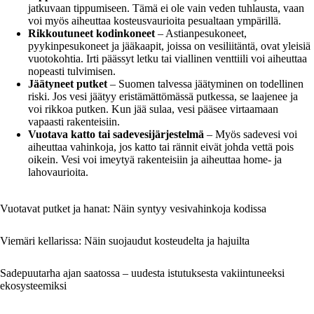
jatkuvaan tippumiseen. Tämä ei ole vain veden tuhlausta, vaan
voi myös aiheuttaa kosteusvaurioita pesualtaan ympärillä.
Rikkoutuneet kodinkoneet
– Astianpesukoneet,
pyykinpesukoneet ja jääkaapit, joissa on vesiliitäntä, ovat yleisiä
vuotokohtia. Irti päässyt letku tai viallinen venttiili voi aiheuttaa
nopeasti tulvimisen.
Jäätyneet putket
– Suomen talvessa jäätyminen on todellinen
riski. Jos vesi jäätyy eristämättömässä putkessa, se laajenee ja
voi rikkoa putken. Kun jää sulaa, vesi pääsee virtaamaan
vapaasti rakenteisiin.
Vuotava katto tai sadevesijärjestelmä
– Myös sadevesi voi
aiheuttaa vahinkoja, jos katto tai rännit eivät johda vettä pois
oikein. Vesi voi imeytyä rakenteisiin ja aiheuttaa home- ja
lahovaurioita.
Vuotavat putket ja hanat: Näin syntyy vesivahinkoja kodissa
Viemäri kellarissa: Näin suojaudut kosteudelta ja hajuilta
Sadepuutarha ajan saatossa – uudesta istutuksesta vakiintuneeksi
ekosysteemiksi