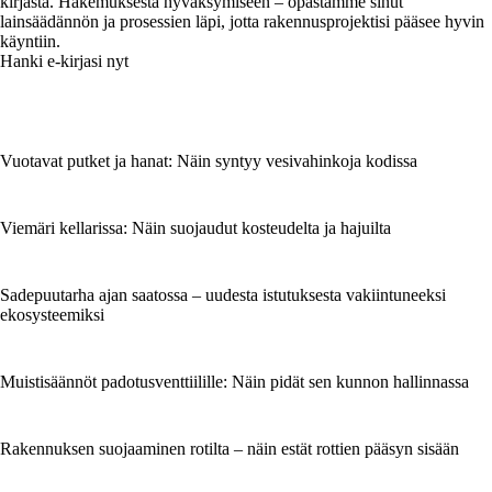
kirjasta. Hakemuksesta hyväksymiseen – opastamme sinut
lainsäädännön ja prosessien läpi, jotta rakennusprojektisi pääsee hyvin
käyntiin.
Hanki e-kirjasi nyt
Vuotavat putket ja hanat: Näin syntyy vesivahinkoja kodissa
Viemäri kellarissa: Näin suojaudut kosteudelta ja hajuilta
Sadepuutarha ajan saatossa – uudesta istutuksesta vakiintuneeksi
ekosysteemiksi
Muistisäännöt padotusventtiilille: Näin pidät sen kunnon hallinnassa
Rakennuksen suojaaminen rotilta – näin estät rottien pääsyn sisään