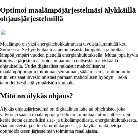
Optimoi maalämpöjärjestelmäsi älykkäillä
ohjausjärjestelmillä
Maalämpö on yksi energiatehokkaimmista tavoista lämmittää koti
Suomessa. Se hyödyntää maaperän tasaista lämpötilaa ja tuottaa
lämpöä ympäri vuoden pienellä energiankulutuksella. Mutta jopa hyvin
toimivaa järjestelmää voidaan parantaa entisestään älykkäällä
ohjauksella. Uudet digitaaliset ratkaisut mahdollistavat
maalämpöpumpun toiminnan seurannan, säätämisen ja optimoinnin
niin, että saat investoinnistasi parhaan mahdollisen hyödyn – sekä
taloudellisesti että ympäristön kannalta.
Mitä on älykäs ohjaus?
Älykäs ohjausjärjestelmä on digitaalinen laite tai ohjelmisto, joka
valvoo ja säätää maalämpöjärjestelmän toimintaa automaattisesti. Se
kerää tietoa esimerkiksi sisä- ja ulkolämpötilasta, energiankulutuksesta,
sääennusteista ja talon lämmöntarpeesta, ja käyttää näitä tietoja
optimoidakseen järjestelmän toimintaa reaaliajassa.