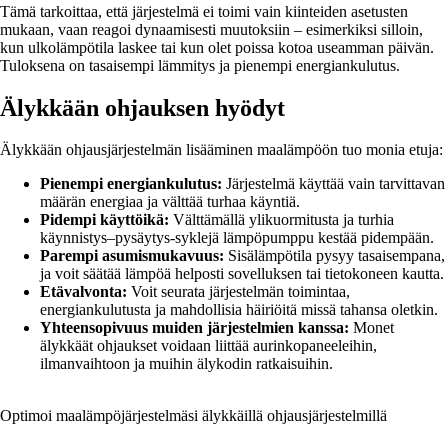
Tämä tarkoittaa, että järjestelmä ei toimi vain kiinteiden asetusten
mukaan, vaan reagoi dynaamisesti muutoksiin – esimerkiksi silloin,
kun ulkolämpötila laskee tai kun olet poissa kotoa useamman päivän.
Tuloksena on tasaisempi lämmitys ja pienempi energiankulutus.
Älykkään ohjauksen hyödyt
Älykkään ohjausjärjestelmän lisääminen maalämpöön tuo monia etuja:
Pienempi energiankulutus:
Järjestelmä käyttää vain tarvittavan
määrän energiaa ja välttää turhaa käyntiä.
Pidempi käyttöikä:
Välttämällä ylikuormitusta ja turhia
käynnistys–pysäytys-syklejä lämpöpumppu kestää pidempään.
Parempi asumismukavuus:
Sisälämpötila pysyy tasaisempana,
ja voit säätää lämpöä helposti sovelluksen tai tietokoneen kautta.
Etävalvonta:
Voit seurata järjestelmän toimintaa,
energiankulutusta ja mahdollisia häiriöitä missä tahansa oletkin.
Yhteensopivuus muiden järjestelmien kanssa:
Monet
älykkäät ohjaukset voidaan liittää aurinkopaneeleihin,
ilmanvaihtoon ja muihin älykodin ratkaisuihin.
Optimoi maalämpöjärjestelmäsi älykkäillä ohjausjärjestelmillä