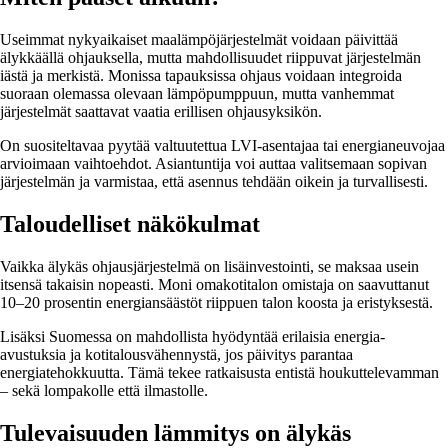
Useimmat nykyaikaiset maalämpöjärjestelmät voidaan päivittää
älykkäällä ohjauksella, mutta mahdollisuudet riippuvat järjestelmän
iästä ja merkistä. Monissa tapauksissa ohjaus voidaan integroida
suoraan olemassa olevaan lämpöpumppuun, mutta vanhemmat
järjestelmät saattavat vaatia erillisen ohjausyksikön.
On suositeltavaa pyytää valtuutettua LVI-asentajaa tai energianeuvojaa
arvioimaan vaihtoehdot. Asiantuntija voi auttaa valitsemaan sopivan
järjestelmän ja varmistaa, että asennus tehdään oikein ja turvallisesti.
Taloudelliset näkökulmat
Vaikka älykäs ohjausjärjestelmä on lisäinvestointi, se maksaa usein
itsensä takaisin nopeasti. Moni omakotitalon omistaja on saavuttanut
10–20 prosentin energiansäästöt riippuen talon koosta ja eristyksestä.
Lisäksi Suomessa on mahdollista hyödyntää erilaisia energia-
avustuksia ja kotitalousvähennystä, jos päivitys parantaa
energiatehokkuutta. Tämä tekee ratkaisusta entistä houkuttelevamman
– sekä lompakolle että ilmastolle.
Tulevaisuuden lämmitys on älykäs