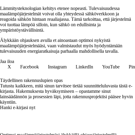
Lämmitysteknologian kehitys etenee nopeasti. Tulevaisuudessa
maalämpöjärjestelmät voivat olla yhteydessä sähköverkkoon ja
reagoida sähkön hintaan reaaliajassa. Tämä tarkoittaa, että järjestelmä
voi tuottaa lämpöä silloin, kun sähkö on edullisinta ja
ympäristöystävällisintä.
Älykkään ohjauksen avulla et ainoastaan optimoi nykyistä
maalämpöjärjestelmääsi, vaan valmistaudut myös hyödyntämään
tulevaisuuden energiaratkaisuja parhaalla mahdollisella tavalla.
Jaa iloa
X
Facebook
Instagram
LinkedIn
YouTube
Pin
Täydellinen rakennuslupien opas
Tutustu kaikkeen, mitä sinun tarvitsee tietää suunnitteluluvasta tästä e-
kirjasta. Hakemuksesta hyväksymiseen – opastamme sinut
lainsäädännön ja prosessien läpi, jotta rakennusprojektisi pääsee hyvin
käyntiin.
Hanki e-kirjasi nyt
Optimoi maalämpöjärjestelmäsi älykkäillä ohjausjärjestelmillä