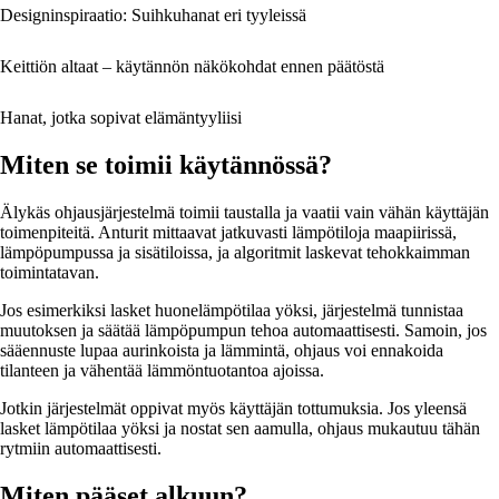
Designinspiraatio: Suihkuhanat eri tyyleissä
Keittiön altaat – käytännön näkökohdat ennen päätöstä
Hanat, jotka sopivat elämäntyyliisi
Miten se toimii käytännössä?
Älykäs ohjausjärjestelmä toimii taustalla ja vaatii vain vähän käyttäjän
toimenpiteitä. Anturit mittaavat jatkuvasti lämpötiloja maapiirissä,
lämpöpumpussa ja sisätiloissa, ja algoritmit laskevat tehokkaimman
toimintatavan.
Jos esimerkiksi lasket huonelämpötilaa yöksi, järjestelmä tunnistaa
muutoksen ja säätää lämpöpumpun tehoa automaattisesti. Samoin, jos
sääennuste lupaa aurinkoista ja lämmintä, ohjaus voi ennakoida
tilanteen ja vähentää lämmöntuotantoa ajoissa.
Jotkin järjestelmät oppivat myös käyttäjän tottumuksia. Jos yleensä
lasket lämpötilaa yöksi ja nostat sen aamulla, ohjaus mukautuu tähän
rytmiin automaattisesti.
Miten pääset alkuun?