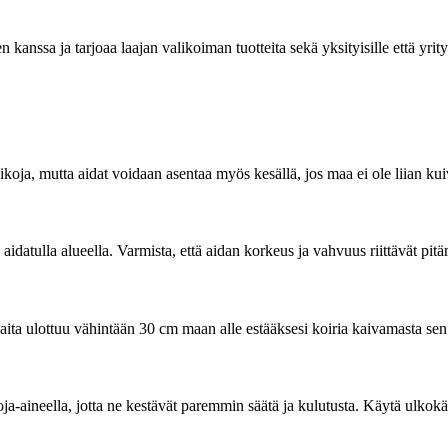
anssa ja tarjoaa laajan valikoiman tuotteita sekä yksityisille että yrity
ikoja, mutta aidat voidaan asentaa myös kesällä, jos maa ei ole liian kuiv
datulla alueella. Varmista, että aidan korkeus ja vahvuus riittävät pitämä
ita ulottuu vähintään 30 cm maan alle estääksesi koiria kaivamasta sen 
uoja-aineella, jotta ne kestävät paremmin säätä ja kulutusta. Käytä ulkokä