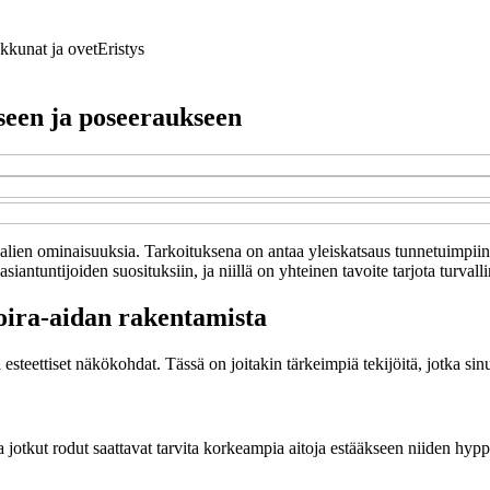
Ikkunat ja ovet
Eristys
een ja poseeraukseen
eriaalien ominaisuuksia. Tarkoituksena on antaa yleiskatsaus tunnetuimpi
siantuntijoiden suosituksiin, ja niillä on yhteinen tavoite tarjota turva
oira-aidan rakentamista
esteettiset näkökohdat. Tässä on joitakin tärkeimpiä tekijöitä, jotka sin
ta jotkut rodut saattavat tarvita korkeampia aitoja estääkseen niiden hyp