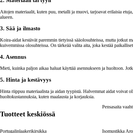
2. Materiaali tai tyyli
Aitojen materiaalit, kuten puu, metalli ja muovi, tarjoavat erilaisia etuja,
alueen.
3. Sää ja ilmasto
Koira-aidat kestävät paremmin tietyissä sääolosuhteissa, mutta jotkut ma
kuivemmissa olosuhteissa. On tärkeää valita aita, joka kestää paikalliset
4. Asennus
Mieti, kuinka paljon aikaa haluat käyttää asennukseen ja huoltoon. Jotku
5. Hinta ja kestävyys
Hinta riippuu materiaalista ja aidan tyypistä. Halvemmat aidat voiva
huoltokustannuksia, kuten maalausta ja korjauksia.
Pensasaita vaaht
Tuotteet keskiössä
Portugalinlaakerikirsikka
Isomustikka Aro