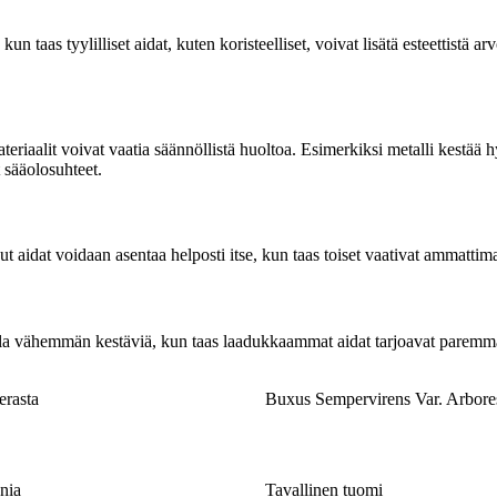
 kun taas tyylilliset aidat, kuten koristeelliset, voivat lisätä esteettistä 
teriaalit voivat vaatia säännöllistä huoltoa. Esimerkiksi metalli kestää
 sääolosuhteet.
t aidat voidaan asentaa helposti itse, kun taas toiset vaativat ammattim
t olla vähemmän kestäviä, kun taas laadukkaammat aidat tarjoavat pare
erasta
Buxus Sempervirens Var. Arbore
nia
Tavallinen tuomi