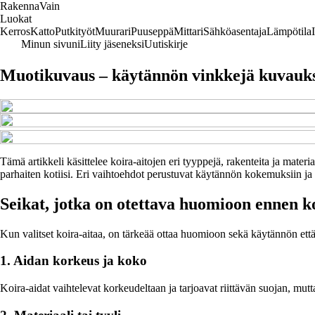
Rakenna
Vain
Luokat
Kerros
Katto
Putkityöt
Muurari
Puuseppä
Mittari
Sähköasentaja
Lämpötila
Minun sivuni
Liity jäseneksi
Uutiskirje
Muotikuvaus – käytännön vinkkejä kuvauks
Tämä artikkeli käsittelee koira-aitojen eri tyyppejä, rakenteita ja mat
parhaiten kotiisi. Eri vaihtoehdot perustuvat käytännön kokemuksiin ja a
Seikat, jotka on otettava huomioon ennen k
Kun valitset koira-aitaa, on tärkeää ottaa huomioon sekä käytännön että 
1. Aidan korkeus ja koko
Koira-aidat vaihtelevat korkeudeltaan ja tarjoavat riittävän suojan, mut