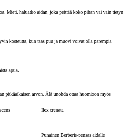
arvoa. Mieti, haluatko aidan, joka peittää koko pihan vai vain tietyn
 hyvin kosteutta, kun taas puu ja muovi voivat olla parempia
aista apua.
mman pitkäaikaisen arvon. Älä unohda ottaa huomioon myös
scens
Ilex crenata
Punainen Berberis-pensas aidalle