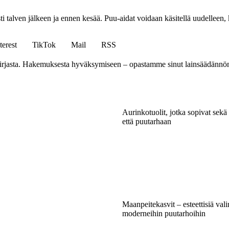
esti talven jälkeen ja ennen kesää. Puu-aidat voidaan käsitellä uudelleen,
terest
TikTok
Mail
RSS
e-kirjasta. Hakemuksesta hyväksymiseen – opastamme sinut lainsäädännön 
Aurinkotuolit, jotka sopivat sekä
että puutarhaan
Maanpeitekasvit – esteettisiä vali
moderneihin puutarhoihin