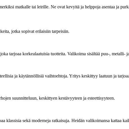
imerkiksi matkalle tai leirille. Ne ovat kevyitä ja helppoja asentaa ja purk
eita, jotka sopivat erilaisiin tarpeisiin.
ka tarjoaa korkealaatuisia tuotteita. Valikoima sisältää puu-, metalli- ja
ellisia ja käytännöllisiä vaihtoehtoja. Yritys keskittyy laatuun ja tarjoaa
arhojen suunnitteluun, keskittyen kestävyyteen ja esteettisyyteen.
joaa klassisia sekä moderneja ratkaisuja. Heidän valikoimansa kattaa kaik