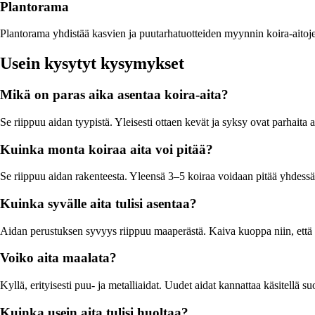
Plantorama
Plantorama yhdistää kasvien ja puutarhatuotteiden myynnin koira-aitojen k
Usein kysytyt kysymykset
Mikä on paras aika asentaa koira-aita?
Se riippuu aidan tyypistä. Yleisesti ottaen kevät ja syksy ovat parhaita a
Kuinka monta koiraa aita voi pitää?
Se riippuu aidan rakenteesta. Yleensä 3–5 koiraa voidaan pitää yhdessä ai
Kuinka syvälle aita tulisi asentaa?
Aidan perustuksen syvyys riippuu maaperästä. Kaiva kuoppa niin, että a
Voiko aita maalata?
Kyllä, erityisesti puu- ja metalliaidat. Uudet aidat kannattaa käsitellä s
Kuinka usein aita tulisi huoltaa?