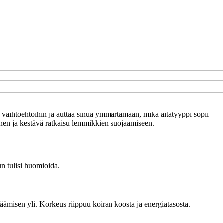
in vaihtoehtoihin ja auttaa sinua ymmärtämään, mikä aitatyyppi sopii
llinen ja kestävä ratkaisu lemmikkien suojaamiseen.
un tulisi huomioida.
päämisen yli. Korkeus riippuu koiran koosta ja energiatasosta.