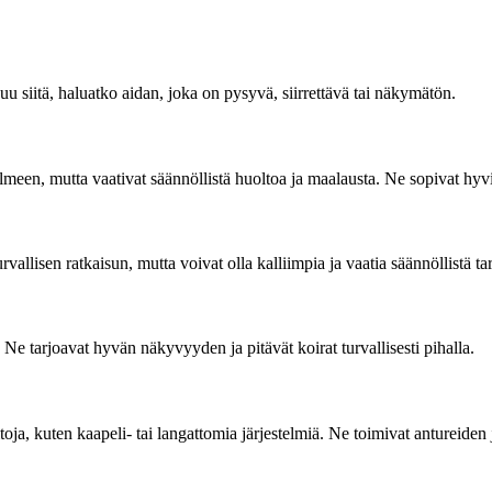
uu siitä, haluatko aidan, joka on pysyvä, siirrettävä tai näkymätön.
ilmeen, mutta vaativat säännöllistä huoltoa ja maalausta. Ne sopivat hyvin
urvallisen ratkaisun, mutta voivat olla kalliimpia ja vaatia säännöllistä ta
 Ne tarjoavat hyvän näkyvyyden ja pitävät koirat turvallisesti pihalla.
toja, kuten kaapeli- tai langattomia järjestelmiä. Ne toimivat antureiden 