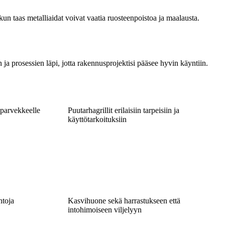
 kun taas metalliaidat voivat vaatia ruosteenpoistoa ja maalausta.
ja prosessien läpi, jotta rakennusprojektisi pääsee hyvin käyntiin.
 parvekkeelle
Puutarhagrillit erilaisiin tarpeisiin ja
käyttötarkoituksiin
ntoja
Kasvihuone sekä harrastukseen että
intohimoiseen viljelyyn