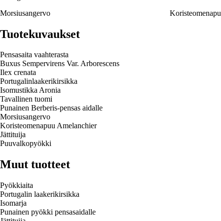
Morsiusangervo
Koristeomenapu
Tuotekuvaukset
Pensasaita vaahterasta
Buxus Sempervirens Var. Arborescens
Ilex crenata
Portugalinlaakerikirsikka
Isomustikka Aronia
Tavallinen tuomi
Punainen Berberis-pensas aidalle
Morsiusangervo
Koristeomenapuu Amelanchier
Jättituija
Puuvalkopyökki
Muut tuotteet
Pyökkiaita
Portugalin laakerikirsikka
Isomarja
Punainen pyökki pensasaidalle
Jättituija