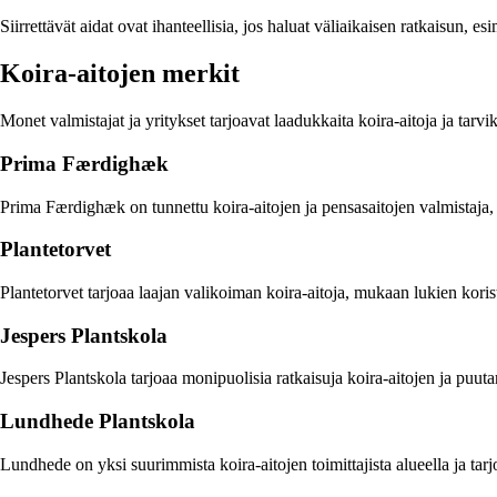
Siirrettävät aidat ovat ihanteellisia, jos haluat väliaikaisen ratkaisun, es
Koira-aitojen merkit
Monet valmistajat ja yritykset tarjoavat laadukkaita koira-aitoja ja tarvikk
Prima Færdighæk
Prima Færdighæk on tunnettu koira-aitojen ja pensasaitojen valmistaja, jo
Plantetorvet
Plantetorvet tarjoaa laajan valikoiman koira-aitoja, mukaan lukien koriste
Jespers Plantskola
Jespers Plantskola tarjoaa monipuolisia ratkaisuja koira-aitojen ja puut
Lundhede Plantskola
Lundhede on yksi suurimmista koira-aitojen toimittajista alueella ja tar