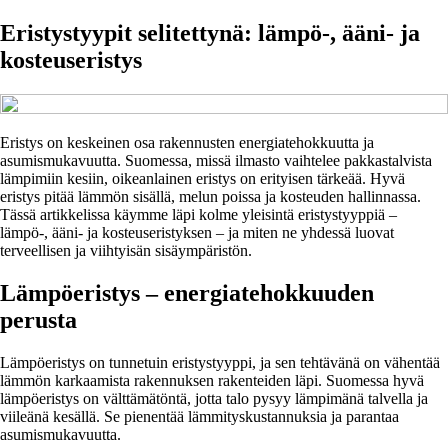
Eristystyypit selitettynä: lämpö-, ääni- ja
kosteuseristys
Eristys on keskeinen osa rakennusten energiatehokkuutta ja
asumismukavuutta. Suomessa, missä ilmasto vaihtelee pakkastalvista
lämpimiin kesiin, oikeanlainen eristys on erityisen tärkeää. Hyvä
eristys pitää lämmön sisällä, melun poissa ja kosteuden hallinnassa.
Tässä artikkelissa käymme läpi kolme yleisintä eristystyyppiä –
lämpö-, ääni- ja kosteuseristyksen – ja miten ne yhdessä luovat
terveellisen ja viihtyisän sisäympäristön.
Lämpöeristys – energiatehokkuuden
perusta
Lämpöeristys on tunnetuin eristystyyppi, ja sen tehtävänä on vähentää
lämmön karkaamista rakennuksen rakenteiden läpi. Suomessa hyvä
lämpöeristys on välttämätöntä, jotta talo pysyy lämpimänä talvella ja
viileänä kesällä. Se pienentää lämmityskustannuksia ja parantaa
asumismukavuutta.