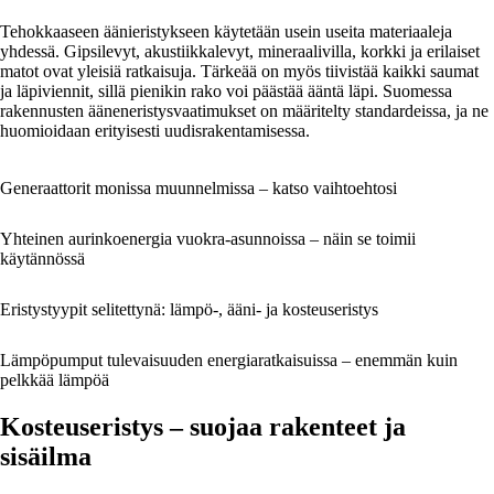
Tehokkaaseen äänieristykseen käytetään usein useita materiaaleja
yhdessä. Gipsilevyt, akustiikkalevyt, mineraalivilla, korkki ja erilaiset
matot ovat yleisiä ratkaisuja. Tärkeää on myös tiivistää kaikki saumat
ja läpiviennit, sillä pienikin rako voi päästää ääntä läpi. Suomessa
rakennusten ääneneristysvaatimukset on määritelty standardeissa, ja ne
huomioidaan erityisesti uudisrakentamisessa.
Generaattorit monissa muunnelmissa – katso vaihtoehtosi
Yhteinen aurinkoenergia vuokra-asunnoissa – näin se toimii
käytännössä
Eristystyypit selitettynä: lämpö-, ääni- ja kosteuseristys
Lämpöpumput tulevaisuuden energiaratkaisuissa – enemmän kuin
pelkkää lämpöä
Kosteuseristys – suojaa rakenteet ja
sisäilma