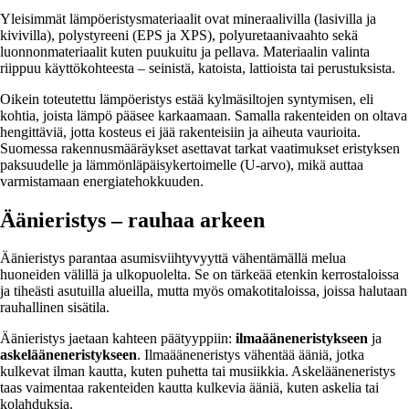
Yleisimmät lämpöeristysmateriaalit ovat mineraalivilla (lasivilla ja
kivivilla), polystyreeni (EPS ja XPS), polyuretaanivaahto sekä
luonnonmateriaalit kuten puukuitu ja pellava. Materiaalin valinta
riippuu käyttökohteesta – seinistä, katoista, lattioista tai perustuksista.
Oikein toteutettu lämpöeristys estää kylmäsiltojen syntymisen, eli
kohtia, joista lämpö pääsee karkaamaan. Samalla rakenteiden on oltava
hengittäviä, jotta kosteus ei jää rakenteisiin ja aiheuta vaurioita.
Suomessa rakennusmääräykset asettavat tarkat vaatimukset eristyksen
paksuudelle ja lämmönläpäisykertoimelle (U-arvo), mikä auttaa
varmistamaan energiatehokkuuden.
Äänieristys – rauhaa arkeen
Äänieristys parantaa asumisviihtyvyyttä vähentämällä melua
huoneiden välillä ja ulkopuolelta. Se on tärkeää etenkin kerrostaloissa
ja tiheästi asutuilla alueilla, mutta myös omakotitaloissa, joissa halutaan
rauhallinen sisätila.
Äänieristys jaetaan kahteen päätyyppiin:
ilmaääneneristykseen
ja
askelääneneristykseen
. Ilmaääneneristys vähentää ääniä, jotka
kulkevat ilman kautta, kuten puhetta tai musiikkia. Askelääneneristys
taas vaimentaa rakenteiden kautta kulkevia ääniä, kuten askelia tai
kolahduksia.