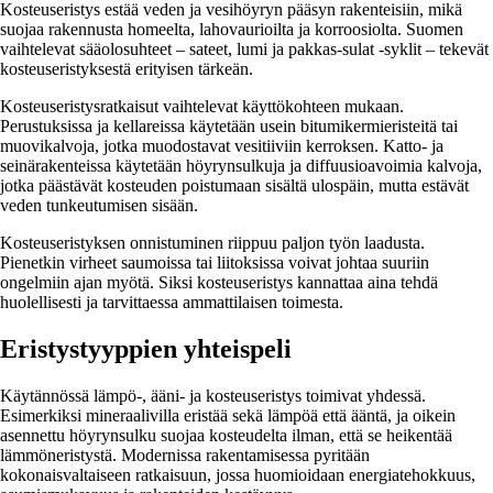
Kosteuseristys estää veden ja vesihöyryn pääsyn rakenteisiin, mikä
suojaa rakennusta homeelta, lahovaurioilta ja korroosiolta. Suomen
vaihtelevat sääolosuhteet – sateet, lumi ja pakkas-sulat -syklit – tekevät
kosteuseristyksestä erityisen tärkeän.
Kosteuseristysratkaisut vaihtelevat käyttökohteen mukaan.
Perustuksissa ja kellareissa käytetään usein bitumikermieristeitä tai
muovikalvoja, jotka muodostavat vesitiiviin kerroksen. Katto- ja
seinärakenteissa käytetään höyrynsulkuja ja diffuusioavoimia kalvoja,
jotka päästävät kosteuden poistumaan sisältä ulospäin, mutta estävät
veden tunkeutumisen sisään.
Kosteuseristyksen onnistuminen riippuu paljon työn laadusta.
Pienetkin virheet saumoissa tai liitoksissa voivat johtaa suuriin
ongelmiin ajan myötä. Siksi kosteuseristys kannattaa aina tehdä
huolellisesti ja tarvittaessa ammattilaisen toimesta.
Eristystyyppien yhteispeli
Käytännössä lämpö-, ääni- ja kosteuseristys toimivat yhdessä.
Esimerkiksi mineraalivilla eristää sekä lämpöä että ääntä, ja oikein
asennettu höyrynsulku suojaa kosteudelta ilman, että se heikentää
lämmöneristystä. Modernissa rakentamisessa pyritään
kokonaisvaltaiseen ratkaisuun, jossa huomioidaan energiatehokkuus,