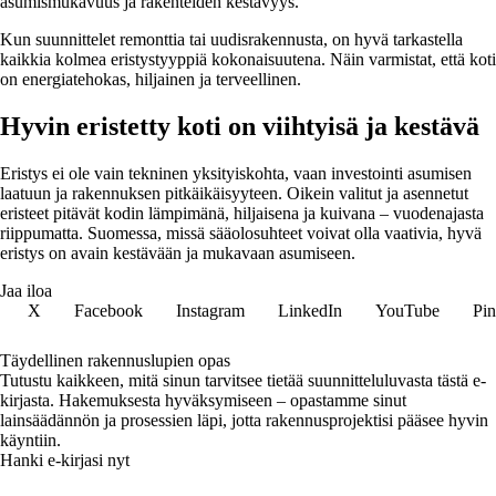
asumismukavuus ja rakenteiden kestävyys.
Kun suunnittelet remonttia tai uudisrakennusta, on hyvä tarkastella
kaikkia kolmea eristystyyppiä kokonaisuutena. Näin varmistat, että koti
on energiatehokas, hiljainen ja terveellinen.
Hyvin eristetty koti on viihtyisä ja kestävä
Eristys ei ole vain tekninen yksityiskohta, vaan investointi asumisen
laatuun ja rakennuksen pitkäikäisyyteen. Oikein valitut ja asennetut
eristeet pitävät kodin lämpimänä, hiljaisena ja kuivana – vuodenajasta
riippumatta. Suomessa, missä sääolosuhteet voivat olla vaativia, hyvä
eristys on avain kestävään ja mukavaan asumiseen.
Jaa iloa
X
Facebook
Instagram
LinkedIn
YouTube
Pin
Täydellinen rakennuslupien opas
Tutustu kaikkeen, mitä sinun tarvitsee tietää suunnitteluluvasta tästä e-
kirjasta. Hakemuksesta hyväksymiseen – opastamme sinut
lainsäädännön ja prosessien läpi, jotta rakennusprojektisi pääsee hyvin
käyntiin.
Hanki e-kirjasi nyt