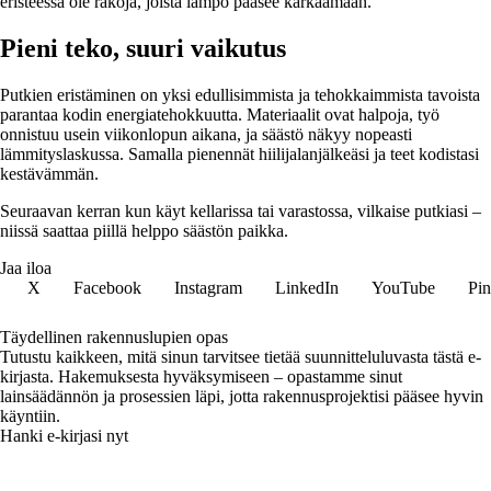
eristeessä ole rakoja, joista lämpö pääsee karkaamaan.
Pieni teko, suuri vaikutus
Putkien eristäminen on yksi edullisimmista ja tehokkaimmista tavoista
parantaa kodin energiatehokkuutta. Materiaalit ovat halpoja, työ
onnistuu usein viikonlopun aikana, ja säästö näkyy nopeasti
lämmityslaskussa. Samalla pienennät hiilijalanjälkeäsi ja teet kodistasi
kestävämmän.
Seuraavan kerran kun käyt kellarissa tai varastossa, vilkaise putkiasi –
niissä saattaa piillä helppo säästön paikka.
Jaa iloa
X
Facebook
Instagram
LinkedIn
YouTube
Pin
Täydellinen rakennuslupien opas
Tutustu kaikkeen, mitä sinun tarvitsee tietää suunnitteluluvasta tästä e-
kirjasta. Hakemuksesta hyväksymiseen – opastamme sinut
lainsäädännön ja prosessien läpi, jotta rakennusprojektisi pääsee hyvin
käyntiin.
Hanki e-kirjasi nyt