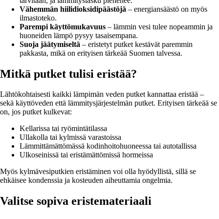
tarvitaan, ja lämmityslasku pienenee.
Vähemmän hiilidioksidipäästöjä
– energiansäästö on myös
ilmastoteko.
Parempi käyttömukavuus
– lämmin vesi tulee nopeammin ja
huoneiden lämpö pysyy tasaisempana.
Suoja jäätymiseltä
– eristetyt putket kestävät paremmin
pakkasta, mikä on erityisen tärkeää Suomen talvessa.
Mitkä putket tulisi eristää?
Lähtökohtaisesti kaikki lämpimän veden putket kannattaa eristää –
sekä käyttöveden että lämmitysjärjestelmän putket. Erityisen tärkeää se
on, jos putket kulkevat:
Kellarissa tai ryömintätilassa
Ullakolla tai kylmissä varastoissa
Lämmittämättömässä kodinhoitohuoneessa tai autotallissa
Ulkoseinissä tai eristämättömissä hormeissa
Myös kylmävesiputkien eristäminen voi olla hyödyllistä, sillä se
ehkäisee kondenssia ja kosteuden aiheuttamia ongelmia.
Valitse sopiva eristemateriaali