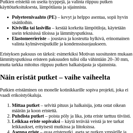
Putkien eristeitä on useita tyyppejä, ja valinta riippuu putken
käyttötarkoituksesta, lämpötilasta ja sijainnista.
Polyeteenivaahto (PE)
– kevyt ja helppo asentaa, sopii hyvin
sisätiloihin.
Kivivilla tai lasivilla
– kestää korkeita lämpötiloja, käytetään
usein teknisissä tiloissa ja lämmitysputkissa.
Elastomeerieriste
– joustava ja kosteutta hylkivä, erinomainen
valinta kylmävesiputkille ja kondenssisuojaukseen.
Eristyksen paksuus on tärkeä: esimerkiksi Motivan suositusten mukaan
lämmitysputkissa eristeen paksuuden tulisi olla vähintään 20–30 mm,
mutta tarkka mitoitus riippuu putken halkaisijasta ja sijainnista.
Näin eristät putket – vaihe vaiheelta
Putkien eristäminen on monelle kotinikkarille sopiva projekti, joka ei
vaadi erikoistyökaluja.
Mittaa putket
– selvitä pituus ja halkaisija, jotta ostat oikean
määrän ja koon eristettä.
Puhdista putket
– poista pöly ja lika, jotta eriste tarttuu tiiviisti.
Leikkaa eriste sopivaksi
– käytä terävää veistä ja tee tarkat
leikkaukset, erityisesti mutkissa ja liitoksissa.
Asenna eriste
– avaa eristeputki, aseta se putken ympärille ja