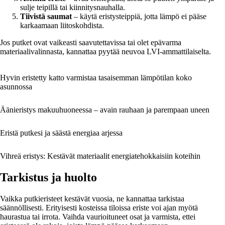
sulje teipillä tai kiinnitysnauhalla.
Tiivistä saumat
– käytä eristysteippiä, jotta lämpö ei pääse
karkaamaan liitoskohdista.
Jos putket ovat vaikeasti saavutettavissa tai olet epävarma
materiaalivalinnasta, kannattaa pyytää neuvoa LVI-ammattilaiselta.
Hyvin eristetty katto varmistaa tasaisemman lämpötilan koko
asunnossa
Äänieristys makuuhuoneessa – avain rauhaan ja parempaan uneen
Eristä putkesi ja säästä energiaa arjessa
Vihreä eristys: Kestävät materiaalit energiatehokkaisiin koteihin
Tarkistus ja huolto
Vaikka putkieristeet kestävät vuosia, ne kannattaa tarkistaa
säännöllisesti. Erityisesti kosteissa tiloissa eriste voi ajan myötä
haurastua tai irrota. Vaihda vaurioituneet osat ja varmista, ettei