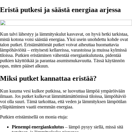
Eristä putkesi ja säästä energiaa arjessa
Kun talvi lähestyy ja lämmityskulut kasvavat, on hyvä hetki tarkistaa,
mistä kotona voisi säästää energiaa. Yksi usein unohdettu kohde ovat
talon putket. Eristämättömät putket voivat aiheuttaa huomattavia
lämpöhäviöitä – erityisesti kellareissa, varastoissa ja muissa kylmissä
tiloissa. Putkien eristäminen vähentää energiankulutusta, pidentää
putkien käyttöikää ja parantaa asumismukavuutta. Tässä käytännön
opas, miten pääset alkuun.
Miksi putket kannattaa eristää?
Kun kuuma vesi kulkee putkissa, se luovuttaa lämpöä ympäröivään
ilmaan. Jos putket kulkevat lämmittämättömissä tiloissa, lämpöhäviö
voi olla suuri. Tämä tarkoittaa, että veden ja lämmityksen lämpötilan
ylläpitäminen vaatii enemmän energiaa.
Putkien eristämisellä on monia etuja:
Pienempi energiankulutus
– lämpö pysyy siellä, missä sitä